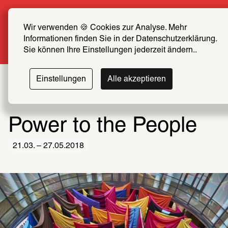
Sommer Special: Jetzt zum halben Preis SCHIRN 
FREUND*IN werden
Wir verwenden 🍪 Cookies zur Analyse. Mehr 
Informationen finden Sie in der Datenschutzerklärung. 
Mehr erfahren
Sie können Ihre Einstellungen jederzeit ändern..
Einstellungen
Alle akzeptieren
Power to the People
21.03. – 27.05.2018