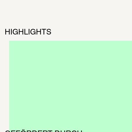
HIGHLIGHTS
Videos | 
POWER TO THE PEOPLE
SCHIRN INTERVIEWS
Erfahren Sie mehr über die Künstler der 
Ausstellung in der Interview-Reihe
SOUNDTRACK | 
POWER TO THE 
PEOPLE
SONGS VON 1937 BIS HEUTE
Jetzt auf Spotify hören  