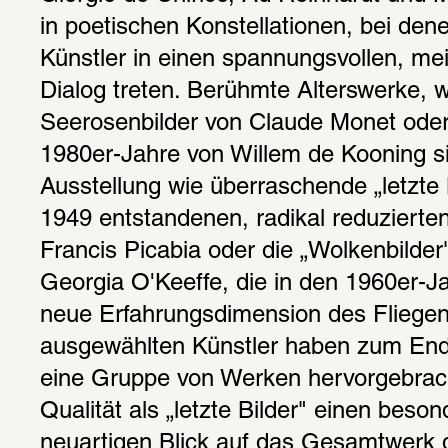
in poetischen Konstellationen, bei dene
Künstler in einen spannungsvollen, mei
Dialog treten. Berühmte Alterswerke, w
Seerosenbilder von Claude Monet oder
1980er-Jahre von Willem de Kooning si
Ausstellung wie überraschende „letzte B
1949 entstandenen, radikal reduzierten
Francis Picabia oder die „Wolkenbilder" 
Georgia O'Keeffe, die in den 1960er-Jah
neue Erfahrungsdimension des Fliegens
ausgewählten Künstler haben zum Ende
eine Gruppe von Werken hervorgebracht,
Qualität als „letzte Bilder" einen beso
neuartigen Blick auf das Gesamtwerk d