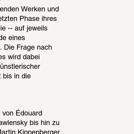
genden Werken und 
etzten Phase ihres 
 -- auf jeweils 
e eines 
 Die Frage nach 
 wird dabei 
nstlerischer 
is in die 
e von Édouard 
wlensky bis hin zu 
artin Kippenberger 