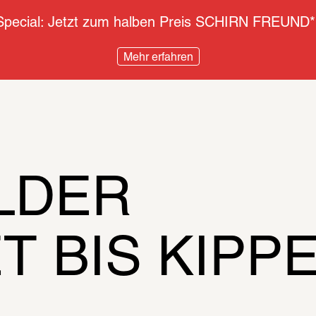
pecial: Jetzt zum halben Preis SCHIRN FREUND*
Mehr erfahren
ILDER
T BIS KIP