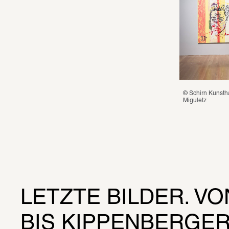
© Schirn Kunstha
Miguletz
LETZTE BILDER. VO
BIS KIPPENBERGE