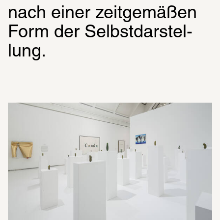
nach einer zeit­ge­mä­ßen 
Form der Selbst­dar­stel­
lung.