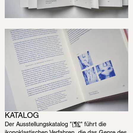
KATALOG 
Der Ausstellungskatalog "
{¶£
" führt die 
ikonoklastischen Verfahren, die das Genre des 