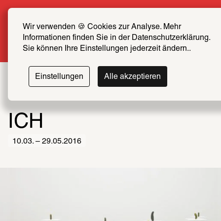
Sommer Special: Jetzt zum halben Preis SCHIRN 
FREUND*IN werden
Wir verwenden 🍪 Cookies zur Analyse. Mehr 
Informationen finden Sie in der Datenschutzerklärung. 
Mehr erfahren
Sie können Ihre Einstellungen jederzeit ändern..
Einstellungen
Alle akzeptieren
ICH
10.03. – 29.05.2016