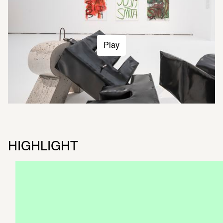
Play
HIGHLIGHT
Digital Art | 
ICH ({¶£)
OUT OF OFFICE
Ein Projekt von Florian Meisenberg