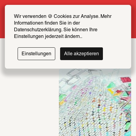
Sommer Special: Jetzt zum halben Preis 
SCHIRN FREUND*IN werden
Wir verwenden 🍪 Cookies zur Analyse. Mehr 
Informationen finden Sie in der 
Mehr erfahren
Datenschutzerklärung. Sie können Ihre 
Einstellungen jederzeit ändern..
SCHIRN
Einstellungen
Alle akzeptieren