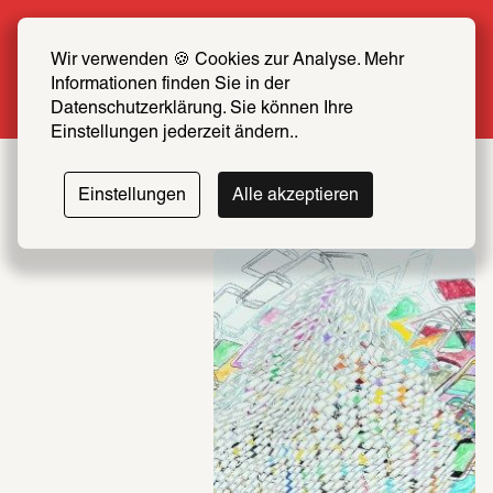
Sommer Special: Jetzt zum halben Preis 
SCHIRN FREUND*IN werden
Wir verwenden 🍪 Cookies zur Analyse. Mehr 
Informationen finden Sie in der 
Mehr erfahren
Datenschutzerklärung. Sie können Ihre 
Einstellungen jederzeit ändern..
SCHIRN
Einstellungen
Alle akzeptieren