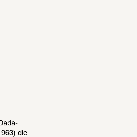
 Dada-
63) die 