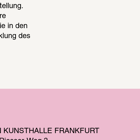
ellung. 
e 
e in den 
lung des 
N KUNSTHALLE FRANKFURT