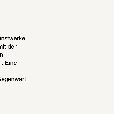
nstwerke 
it den 
n 
 Eine 
Gegenwart 